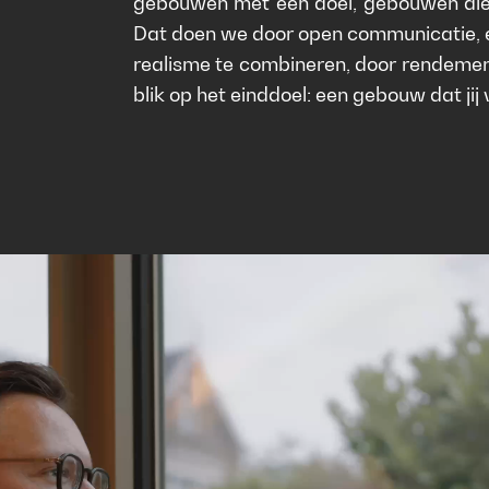
gebouwen met een doel, gebouwen die re
Dat doen we door open communicatie, eff
realisme te combineren, door rendemen
blik op het einddoel: een gebouw dat jij 