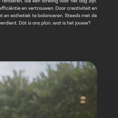
nderen, die een streling voor het oog zijn.
iciëntie en vertrouwen. Door creativiteit en
t en esthetiek te balanceren. Steeds met de
verdient. Dát is ons plan, wat is het jouwe?