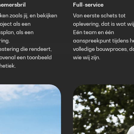
emersbril
Full-service
en zoals jij, en bekijken
Van eerste schets tot
oject als een
oplevering, dat is wat wi
splan, als een
Eén team en één
ring.
aanspreekpunt tijdens h
estering die rendeert,
volledige bouwproces, da
ovenal een toonbeeld
wie wij zijn.
hetiek.