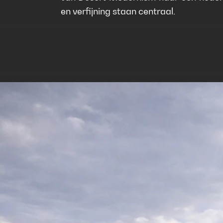
en verfijning staan centraal.
 uitvoering
Kasterlee
Belfius