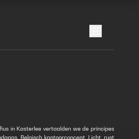
Open menu
ius in Kasterlee vertaalden we de principes
aags, Belgisch kantoorconcept. Licht, rust