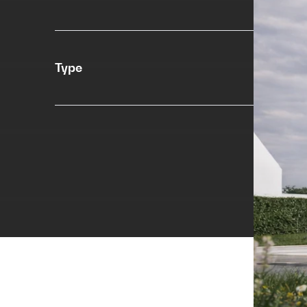
Type
N