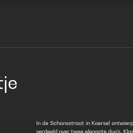
je
In de Schansstraat in Koersel ontwierp
verdeeld over twee elegante duo’s. Kla