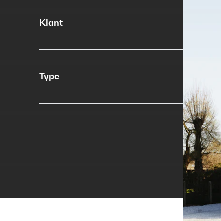
Klant
Type
N