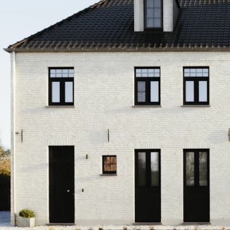
Idylia
ieuwbouw