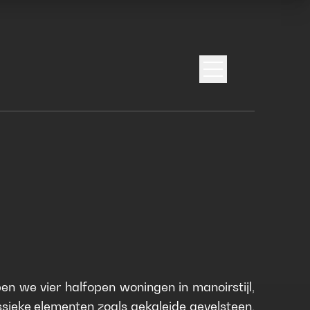
Open menu
en we vier halfopen woningen in manoirstijl,
ssieke elementen zoals gekaleide gevelsteen,